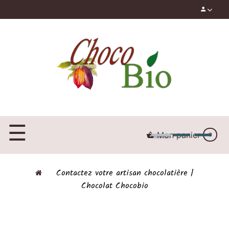
☰
Basculer
Mon panier
0
la
navigation
Contactez votre artisan chocolatière |
Chocolat Chocobio