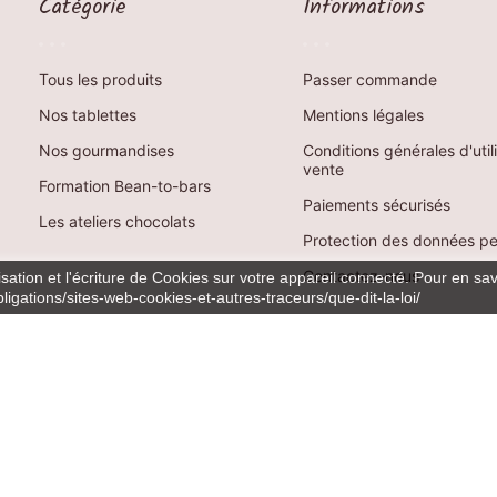
Catégorie
Informations
Tous les produits
Passer commande
Nos tablettes
Mentions légales
Nos gourmandises
Conditions générales d'util
vente
Formation Bean-to-bars
Paiements sécurisés
Les ateliers chocolats
Protection des données pe
Contactez-nous
isation et l'écriture de Cookies sur votre appareil connecté. Pour en savo
bligations/sites-web-cookies-et-autres-traceurs/que-dit-la-loi/