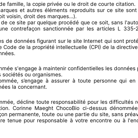
 famille, la copie privée ou le droit de courte citation.
marques et autres éléments reproduits sur ce site sont
roit voisin, droit des marques…).
 de ce site par quelque procédé que ce soit, sans l'auto
it une contrefaçon sanctionnée par les articles L 335
 de données figurant sur le site Internet qui sont protég
le Code de la propriété intellectuelle (CPI) de la direct
onnées.
ée s'engage à maintenir confidentielles les données per
es sociétés ou organismes.
mmée, s’engage à assurer à toute personne qui en 
nées la concernant.
ée, décline toute responsabilité pour les difficultés r
tion. Corinne Maeght ChocoBio ci-dessus dénommée se
çon permanente, toute ou une partie du site, sans préa
tenue pour responsable à votre encontre ou à l'enco