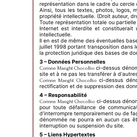
représentation dans le cadre du cercle de
Ainsi, tous les textes, photos, logos, 
propriété intellectuelle. (Droit auteur, d
Toute représentation totale ou partielle
Internet est interdite et constituera
intellectuelle.
Il en est de même des éventuelles bases
juillet 1998 portant transposition dans 
la protection juridique des bases de d
3 – Données Personnelles
ci-dessus dénomm
Corinne Maeght ChocoBio
site et à ne pas les transférer à d'autr
ci-dessus déno
Corinne Maeght ChocoBio
rectification et de suppression des don
4 – Responsabilité
ci-dessus dénomm
Corinne Maeght ChocoBio
pour toute défaillance de communica
d'interrompre temporairement ou de fa
dénommée ne pourra en aucun cas être 
interruption ou suspension du site.
5 – Liens Hypertextes